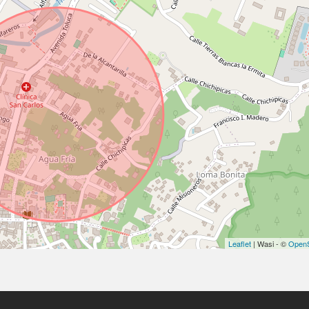
Leaflet
| Wasi - ©
OpenS