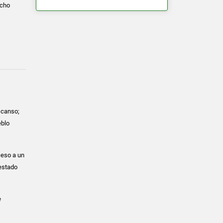
ncho
scanso;
eblo
ceso a un
 estado
e