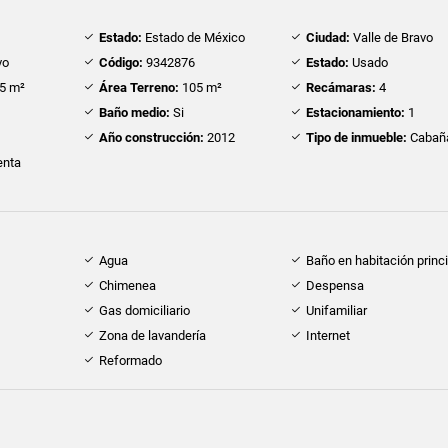
Estado:
Estado de México
Ciudad:
Valle de Bravo
vo
Código:
9342876
Estado:
Usado
5 m²
Área Terreno:
105 m²
Recámaras:
4
Baño medio:
Si
Estacionamiento:
1
Año construcción:
2012
Tipo de inmueble:
Cabañ
nta
Agua
Baño en habitación princi
Chimenea
Despensa
Gas domiciliario
Unifamiliar
Zona de lavandería
Internet
Reformado