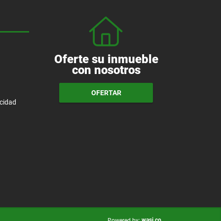
Oferte su inmueble
con nosotros
OFERTAR
acidad
wasi.co
Powered by: