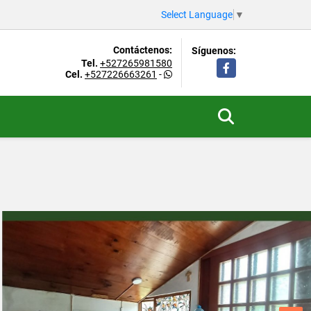
Select Language
▼
Contáctenos:
Síguenos:
Tel.
+527265981580
Facebook
Cel.
+527226663261
-