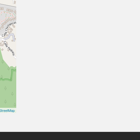
treetMap