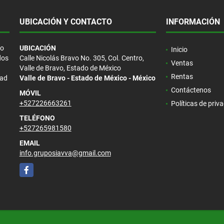
UBICACIÓN Y CONTACTO
INFORMACIÓN
/o
UBICACIÓN
Inicio
dos
Calle Nicolás Bravo No. 305, Col. Centro,
Ventas
Valle de Bravo, Estado de México
Rentas
dad
Valle de Bravo - Estado de México - México
Contáctenos
MÓVIL
+527226663261
Políticas de priv
TELÉFONO
+527265981580
EMAIL
info.gruposiavva@gmail.com
Facebook