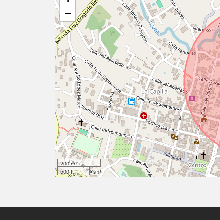
−
200 m
500 ft