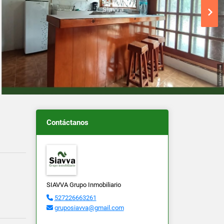
Contáctanos
SIAVVA Grupo Inmobiliario
527226663261
gruposiavva@gmail.com