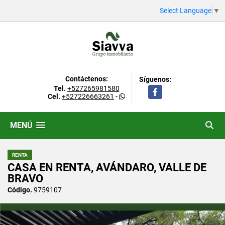
Select Language
▼
Contáctenos:
Síguenos:
Tel.
+527265981580
Facebook
Cel.
+527226663261
-
MENÚ
RENTA
CASA EN RENTA, AVÁNDARO, VALLE DE
BRAVO
Código.
9759107