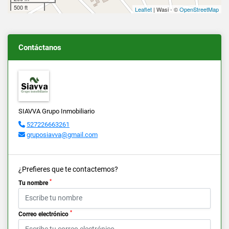
500 ft
Leaflet
| Wasi - ©
OpenStreetMap
Contáctanos
SIAVVA Grupo Inmobiliario
527226663261
gruposiavva@gmail.com
¿Prefieres que te contactemos?
*
Tu nombre
*
Correo electrónico