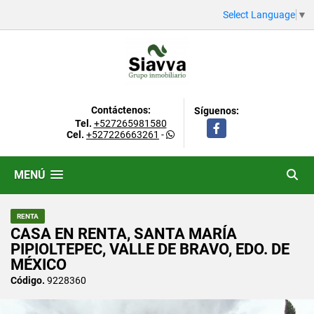
Select Language
▼
Contáctenos:
Síguenos:
Tel.
+527265981580
Facebook
Cel.
+527226663261
-
MENÚ
RENTA
CASA EN RENTA, SANTA MARÍA
PIPIOLTEPEC, VALLE DE BRAVO, EDO. DE
MÉXICO
Código.
9228360