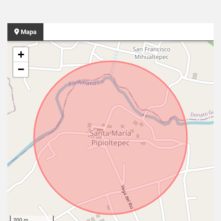
Mapa
+
−
200 m