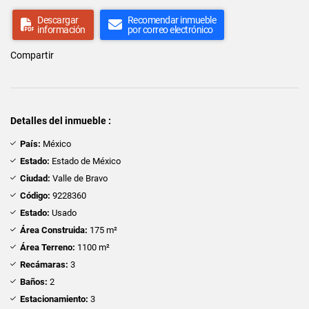
Descargar
Recomendar inmueble
información
por correo electrónico
Compartir
Detalles del inmueble :
País:
México
Estado:
Estado de México
Ciudad:
Valle de Bravo
Código:
9228360
Estado:
Usado
Área Construida:
175 m²
Área Terreno:
1100 m²
Recámaras:
3
Baños:
2
Estacionamiento:
3