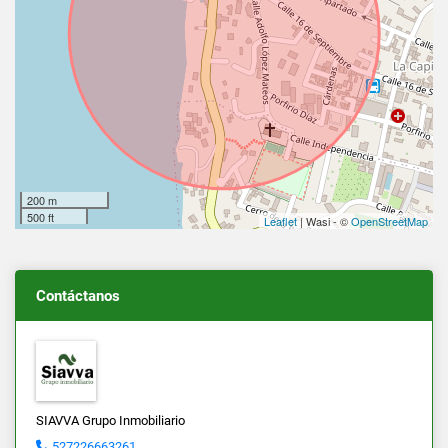
200 m
500 ft
Leaflet
| Wasi - ©
OpenStreetMap
Contáctanos
SIAVVA Grupo Inmobiliario
527226663261