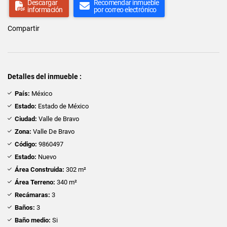
Descargar
Recomendar inmueble
información
por correo electrónico
Compartir
Detalles del inmueble :
País:
México
Estado:
Estado de México
Ciudad:
Valle de Bravo
Zona:
Valle De Bravo
Código:
9860497
Estado:
Nuevo
Área Construida:
302 m²
Área Terreno:
340 m²
Recámaras:
3
Baños:
3
Baño medio:
Si