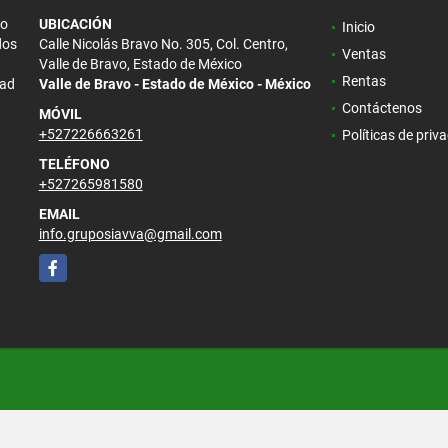
/o
UBICACIÓN
Inicio
dos
Calle Nicolás Bravo No. 305, Col. Centro,
Ventas
Valle de Bravo, Estado de México
Rentas
dad
Valle de Bravo - Estado de México - México
Contáctenos
MÓVIL
+527226663261
Políticas de priv
TELÉFONO
+527265981580
EMAIL
info.gruposiavva@gmail.com
Facebook