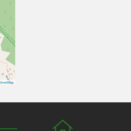
treetMap