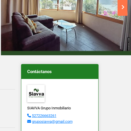
Contáctanos
SIAVVA Grupo Inmobiliario
527226663261
gruposiavva@gmail.com