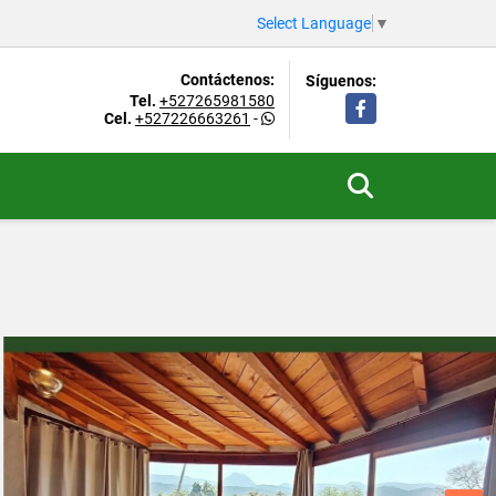
Select Language
▼
Contáctenos:
Síguenos:
Tel.
+527265981580
Facebook
Cel.
+527226663261
-