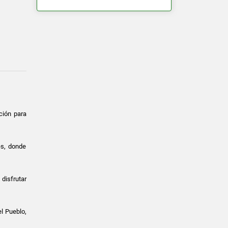
ción para
es, donde
 disfrutar
l Pueblo,