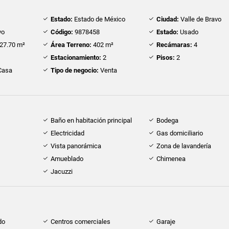
Estado:
Estado de México
Ciudad:
Valle de Bravo
vo
Código:
9878458
Estado:
Usado
27.70 m²
Área Terreno:
402 m²
Recámaras:
4
Estacionamiento:
2
Pisos:
2
Casa
Tipo de negocio:
Venta
Baño en habitación principal
Bodega
Electricidad
Gas domiciliario
Vista panorámica
Zona de lavandería
Amueblado
Chimenea
Jacuzzi
do
Centros comerciales
Garaje