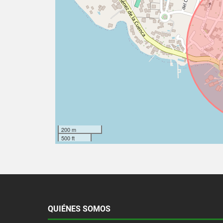
200 m
500 ft
QUIÉNES SOMOS