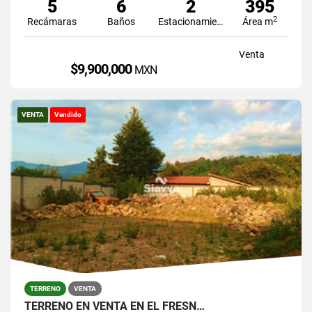
5
6
2
395
2
Recámaras
Baños
Estacionamiento
Área m
Venta
$9,900,000
MXN
VENTA
Vendido
TERRENO
VENTA
TERRENO EN VENTA EN EL FRESN…