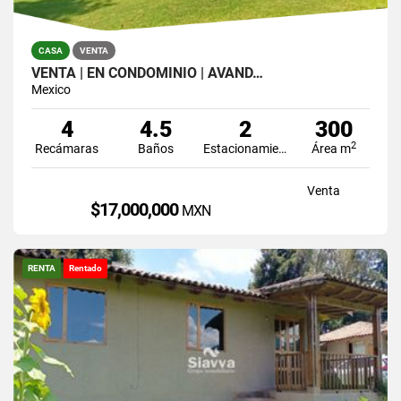
CASA
VENTA
VENTA | EN CONDOMINIO | AVÁND…
Mexico
4
4.5
2
300
2
Recámaras
Baños
Estacionamiento
Área m
Venta
$17,000,000
MXN
RENTA
Rentado