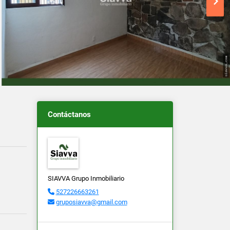
Contáctanos
SIAVVA Grupo Inmobiliario
527226663261
gruposiavva@gmail.com