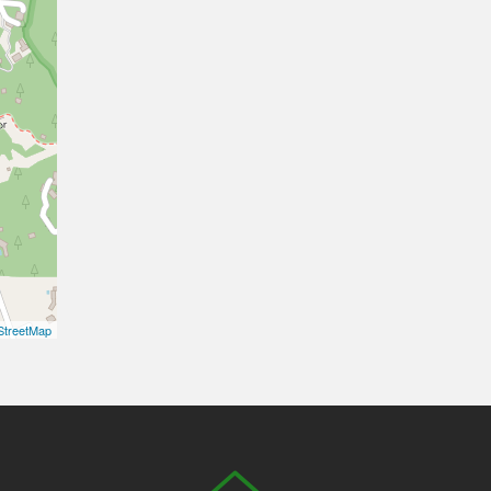
treetMap