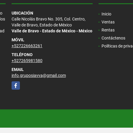
/o
UBICACIÓN
Inicio
dos
Calle Nicolás Bravo No. 305, Col. Centro,
Ventas
Valle de Bravo, Estado de México
Rentas
dad
Valle de Bravo - Estado de México - México
Contáctenos
MÓVIL
+527226663261
Políticas de priv
TELÉFONO
+527265981580
EMAIL
info.gruposiavva@gmail.com
Facebook