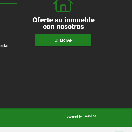
Oferte su inmueble
con nosotros
OFERTAR
acidad
wasi.co
Powered by: