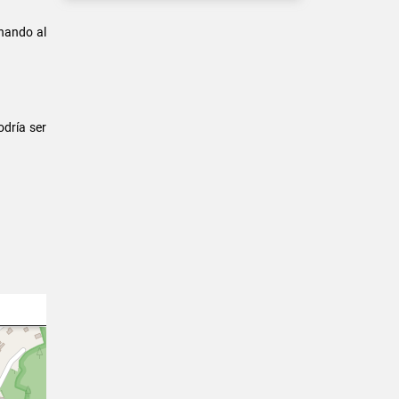
nando al
odría ser