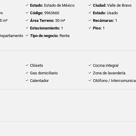
Estado:
Estado de México
Ciudad:
Valle de Bravo
vo
Código:
9963660
Estado:
Usado
5 m²
Área Terreno:
50 m²
Recámaras:
1
Estacionamiento:
1
Piso:
1
epartamento
Tipo de negocio:
Renta
Clósets
Cocina integral
Gas domiciliario
Zona de lavandería
Calentador
Citófono / Intercomunica