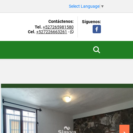
Select Language
▼
Contáctenos:
Síguenos:
Tel.
+527265981580
Facebook
Cel.
+527226663261
-