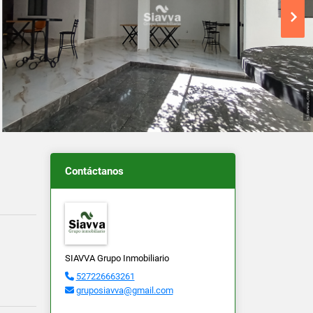
Contáctanos
SIAVVA Grupo Inmobiliario
527226663261
gruposiavva@gmail.com