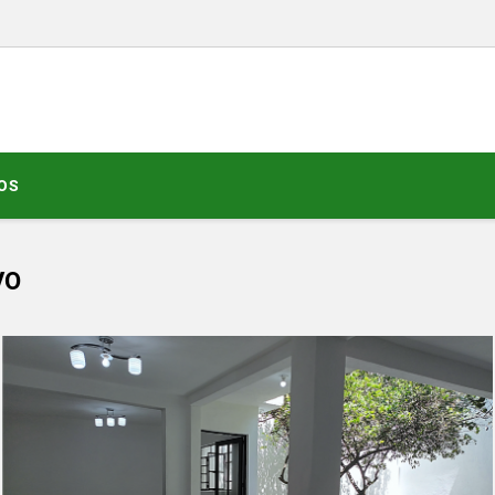
OS
VO