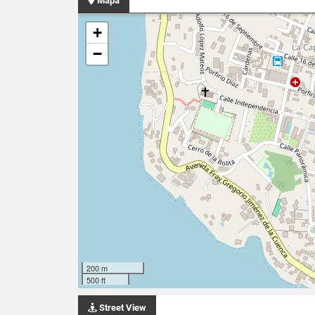
Mapa
+
−
200 m
500 ft
Street View