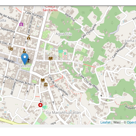
Leaflet
| Wasi - ©
OpenS