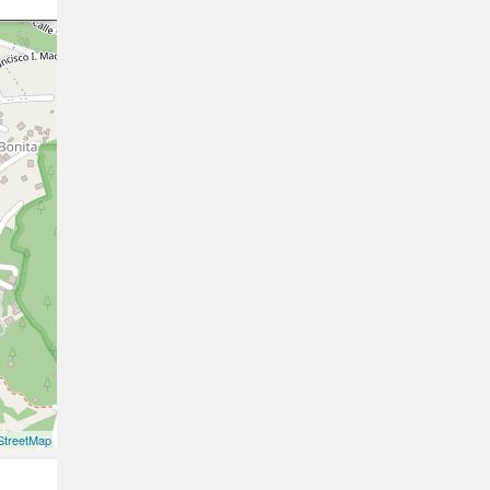
treetMap