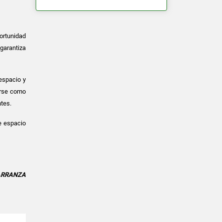
ortunidad
 garantiza
espacio y
arse como
ntes.
e espacio
CARRANZA