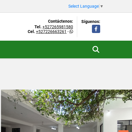
Select Language
▼
Contáctenos:
Síguenos:
Tel.
+527265981580
Facebook
Cel.
+527226663261
-