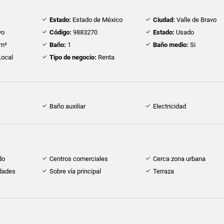
Estado:
Estado de México
Ciudad:
Valle de Bravo
vo
Código:
9883270
Estado:
Usado
m²
Baño:
1
Baño medio:
Si
ocal
Tipo de negocio:
Renta
Baño auxiliar
Electricidad
do
Centros comerciales
Cerca zona urbana
idades
Sobre vía principal
Terraza