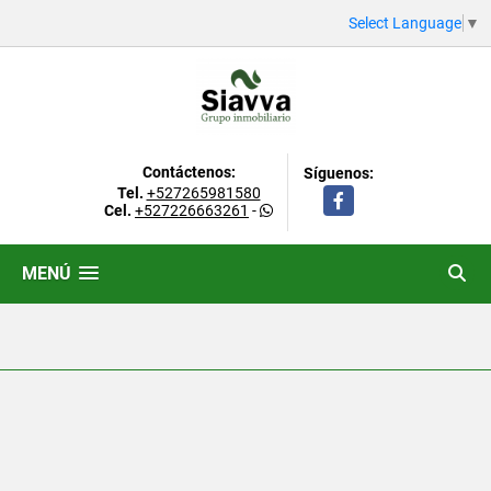
Select Language
▼
Contáctenos:
Síguenos:
Tel.
+527265981580
Facebook
Cel.
+527226663261
-
MENÚ