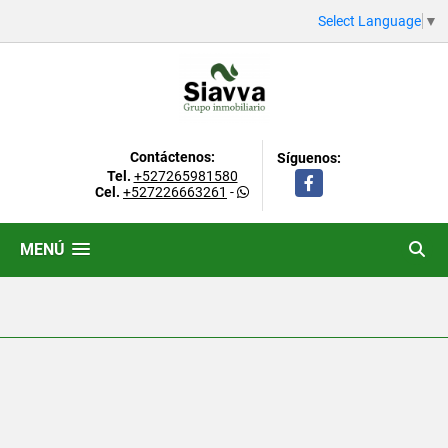
Select Language
▼
Contáctenos:
Síguenos:
Tel.
+527265981580
Facebook
Cel.
+527226663261
-
MENÚ