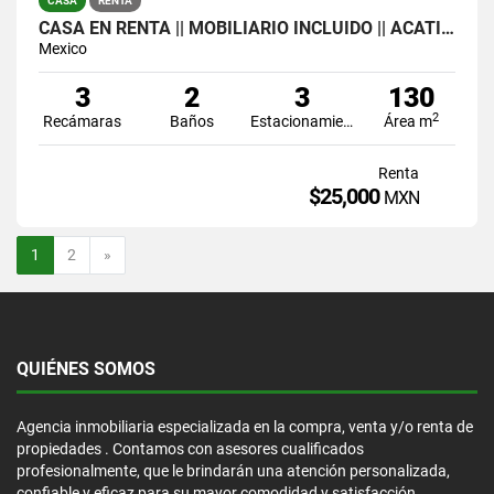
CASA
RENTA
CASA EN RENTA || MOBILIARIO INCLUIDO || ACATITLÁN
Mexico
3
2
3
130
2
Recámaras
Baños
Estacionamiento
Área m
Renta
$25,000
MXN
Siguiente
1
2
»
QUIÉNES SOMOS
Agencia inmobiliaria especializada en la compra, venta y/o renta de
propiedades . Contamos con asesores cualificados
profesionalmente, que le brindarán una atención personalizada,
confiable y eficaz para su mayor comodidad y satisfacción.