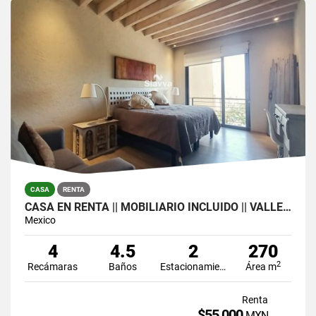
CASA
RENTA
CASA EN RENTA || MOBILIARIO INCLUIDO || VALLE DE BRAVO
Mexico
4
4.5
2
270
2
Recámaras
Baños
Estacionamiento
Área m
Renta
$55,000
MXN