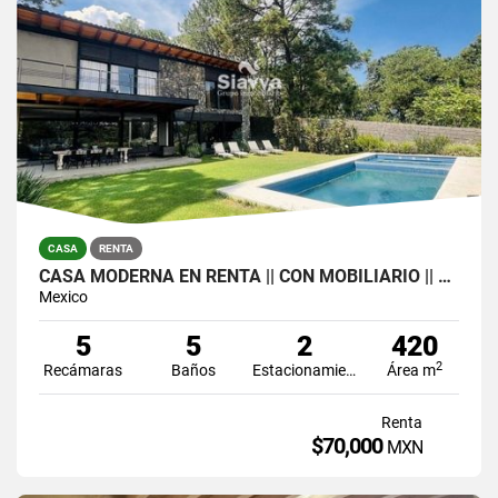
CASA
RENTA
CASA MODERNA EN RENTA || CON MOBILIARIO || AVÁNDARO, VALLE DE BRAVO
Mexico
5
5
2
420
2
Recámaras
Baños
Estacionamiento
Área m
Renta
$70,000
MXN