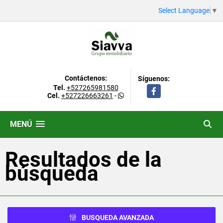
Select Language
▼
Contáctenos:
Síguenos:
Tel.
+527265981580
Facebook
Cel.
+527226663261
-
MENÚ
Resultados de la
búsqueda
BUSQUEDA AVANZADA