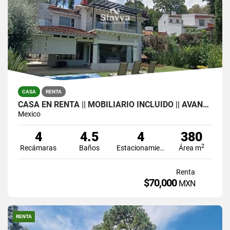
CASA
RENTA
CASA EN RENTA || MOBILIARIO INCLUIDO || AVÁNDARO, VALLE DE BRAVO
Mexico
4
4.5
4
380
2
Recámaras
Baños
Estacionamiento
Área m
Renta
$70,000
MXN
RENTA