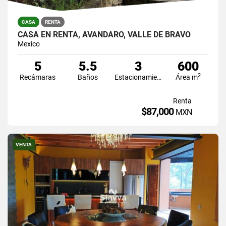
CASA
RENTA
CASA EN RENTA, AVÁNDARO, VALLE DE BRAVO
Mexico
5
5.5
3
600
2
Recámaras
Baños
Estacionamiento
Área m
Renta
$87,000
MXN
VENTA