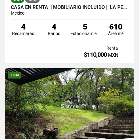
CASA EN RENTA || MOBILIARIO INCLUIDO || LA PEÑA, VALLE DE BRAVO
Mexico
4
4
5
610
2
Recámaras
Baños
Estacionamiento
Área m
Renta
$110,000
MXN
RENTA