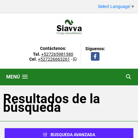
Select Language
▼
Contáctenos:
Síguenos:
Tel.
+527265981580
Facebook
Cel.
+527226663261
-
MENÚ
Resultados de la
búsqueda
BUSQUEDA AVANZADA