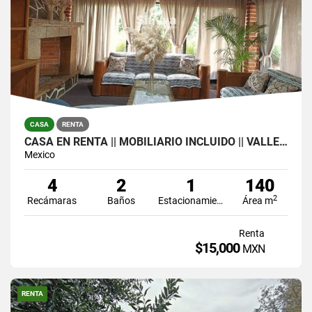
CASA
RENTA
CASA EN RENTA || MOBILIARIO INCLUIDO || VALLE DE BRAVO, EDO. DE MÉXICO
Mexico
4
2
1
140
2
Recámaras
Baños
Estacionamiento
Área m
Renta
$15,000
MXN
RENTA