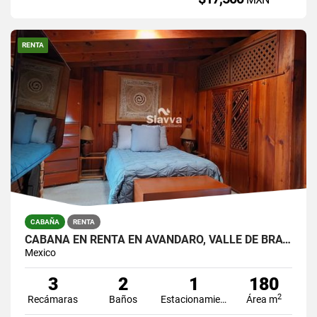
RENTA
CABAÑA
RENTA
CABAÑA EN RENTA EN AVÁNDARO, VALLE DE BRAVO
Mexico
3
2
1
180
2
Recámaras
Baños
Estacionamiento
Área m