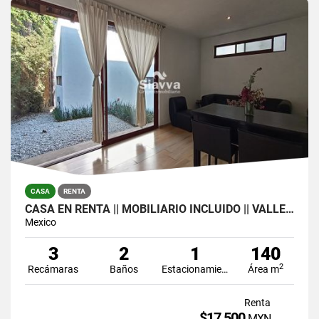
CASA
RENTA
CASA EN RENTA || MOBILIARIO INCLUIDO || VALLE DE BRAVO, EDO. DE MÉXICO
Mexico
3
2
1
140
2
Recámaras
Baños
Estacionamiento
Área m
Renta
$17,500
MXN