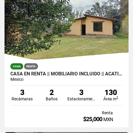
CASA
RENTA
CASA EN RENTA || MOBILIARIO INCLUIDO || ACATITLÁN
Mexico
3
2
3
130
2
Recámaras
Baños
Estacionamiento
Área m
Renta
$25,000
MXN