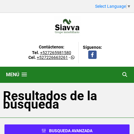
Select Language
▼
Contáctenos:
Síguenos:
Tel.
+527265981580
Facebook
Cel.
+527226663261
-
MENÚ
Resultados de la
búsqueda
BUSQUEDA AVANZADA