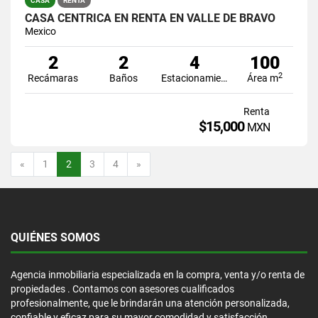
CASA
RENTA
CASA CÉNTRICA EN RENTA EN VALLE DE BRAVO
Mexico
2
2
4
100
2
Recámaras
Baños
Estacionamiento
Área m
Renta
$15,000
MXN
Anterior
Siguiente
«
1
2
3
4
»
QUIÉNES SOMOS
Agencia inmobiliaria especializada en la compra, venta y/o renta de
propiedades . Contamos con asesores cualificados
profesionalmente, que le brindarán una atención personalizada,
confiable y eficaz para su mayor comodidad y satisfacción.