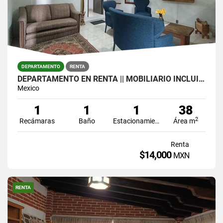
DEPARTAMENTO
RENTA
DEPARTAMENTO EN RENTA || MOBILIARIO INCLUIDO || VALLE DE BRAVO
Mexico
1
1
1
38
2
Recámaras
Baño
Estacionamiento
Área m
Renta
$14,000
MXN
RENTA