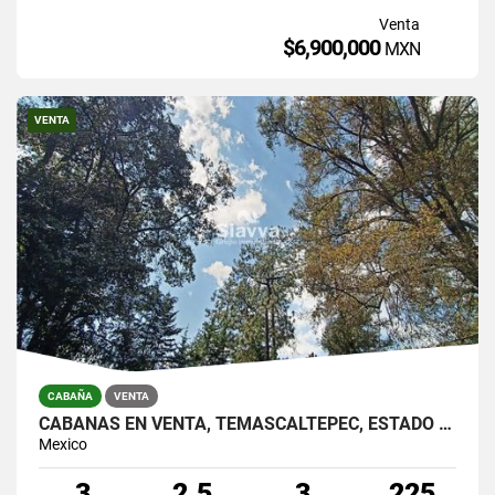
Venta
$6,900,000
MXN
VENTA
CABAÑA
VENTA
CABAÑAS EN VENTA, TEMASCALTEPEC, ESTADO DE MÉXICO
Mexico
3
2.5
3
225