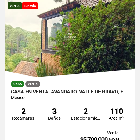
VENTA
Rentado
CASA
VENTA
CASA EN VENTA, AVÁNDARO, VALLE DE BRAVO, ESTADO DE MÉXICO
Mexico
2
3
2
110
2
Recámaras
Baños
Estacionamiento
Área m
Venta
$5,700,000
MXN