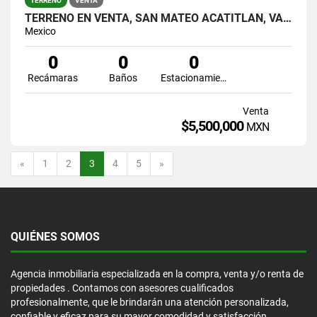
TERRENO
VENTA
TERRENO EN VENTA, SAN MATEO ACATITLÁN, VALLE DE BRAVO
Mexico
0
0
0
Recámaras
Baños
Estacionamiento
Venta
$5,500,000
MXN
Anterior
Siguiente
«
1
2
3
4
5
»
QUIÉNES SOMOS
Agencia inmobiliaria especializada en la compra, venta y/o renta de
propiedades . Contamos con asesores cualificados
profesionalmente, que le brindarán una atención personalizada,
confiable y eficaz para su mayor comodidad y satisfacción.