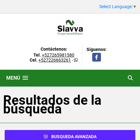
Select Language
▼
Contáctenos:
Síguenos:
Tel.
+527265981580
Facebook
Cel.
+527226663261
-
MENÚ
Resultados de la
búsqueda
BUSQUEDA AVANZADA