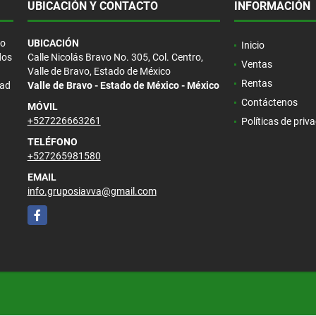
UBICACIÓN Y CONTACTO
INFORMACIÓN
/o
UBICACIÓN
Inicio
dos
Calle Nicolás Bravo No. 305, Col. Centro,
Ventas
Valle de Bravo, Estado de México
Rentas
dad
Valle de Bravo - Estado de México - México
Contáctenos
MÓVIL
+527226663261
Políticas de priv
TELÉFONO
+527265981580
EMAIL
info.gruposiavva@gmail.com
Facebook