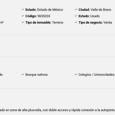
Estado:
Estado de México
Ciudad:
Valle de Bravo
Código:
9655203
Estado:
Usado
m²
Tipo de inmueble:
Terreno
Tipo de negocio:
Venta
do
Bosque nativos
Colegios / Universidades
ado en zona de alta plusvalía, con doble acceso y rápida conexión a la autopista