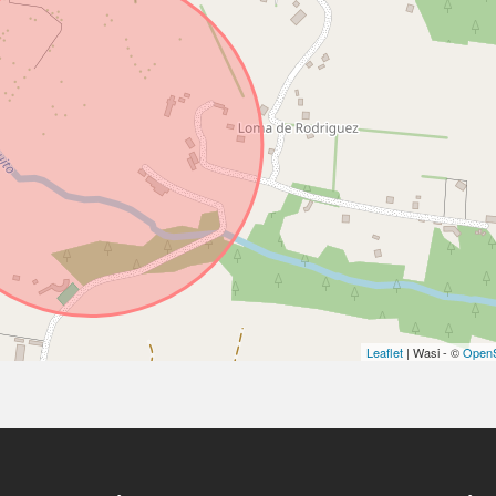
Leaflet
| Wasi - ©
OpenS