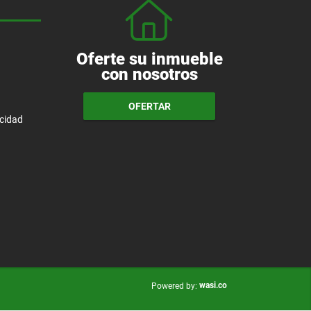
Oferte su inmueble
con nosotros
OFERTAR
acidad
wasi.co
Powered by: