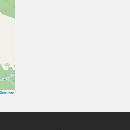
treetMap