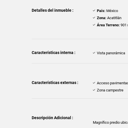
Detalles del inmueble :
País:
México
Zona:
Acatitlán
Área Terreno:
901 
Características interna :
Vista panorámica
Características externas :
Acceso pavimenta
Zona campestre
Descripción Adicional :
Magnífico predio ubic