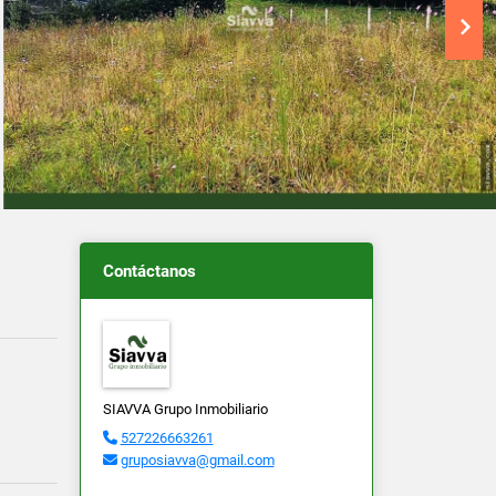
Contáctanos
SIAVVA Grupo Inmobiliario
527226663261
gruposiavva@gmail.com