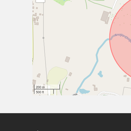
200 m
500 ft