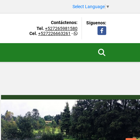
Select Language
▼
Contáctenos:
Síguenos:
Tel.
+527265981580
Facebook
Cel.
+527226663261
-