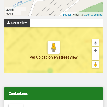
200 m
500 ft
Leaflet
| Wasi - ©
OpenStreetMap
Street View
Ver Ubicación
en
street view
Contáctanos