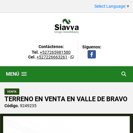
Select Language
▼
Contáctenos:
Síguenos:
Tel.
+527265981580
Facebook
Cel.
+527226663261
-
MENÚ
VENTA
TERRENO EN VENTA EN VALLE DE BRAVO
Código.
9249235