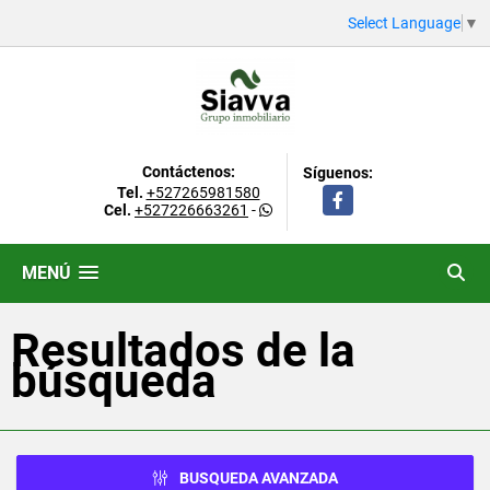
Select Language
▼
Contáctenos:
Síguenos:
Tel.
+527265981580
Facebook
Cel.
+527226663261
-
MENÚ
Resultados de la
búsqueda
BUSQUEDA AVANZADA