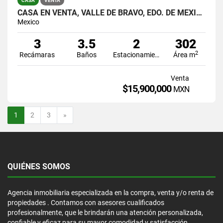
CASA
VENTA
CASA EN VENTA, VALLE DE BRAVO, EDO. DE MÉXICO
Mexico
3
3.5
2
302
2
Recámaras
Baños
Estacionamiento
Área m
Venta
$15,900,000
MXN
Siguiente
1
2
3
»
QUIÉNES SOMOS
Agencia inmobiliaria especializada en la compra, venta y/o renta de
propiedades . Contamos con asesores cualificados
profesionalmente, que le brindarán una atención personalizada,
confiable y eficaz para su mayor comodidad y satisfacción.