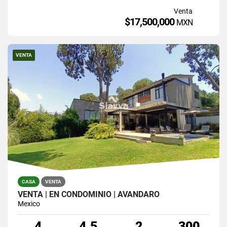
Venta
$17,500,000
MXN
VENTA
CASA
VENTA
VENTA | EN CONDOMINIO | AVÁNDARO
Mexico
4
4.5
2
300