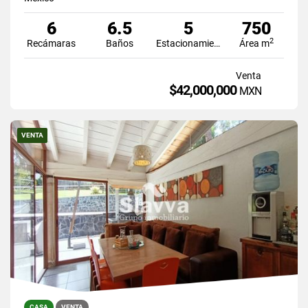
6
6.5
5
750
2
Recámaras
Baños
Estacionamiento
Área m
Venta
$42,000,000
MXN
VENTA
CASA
VENTA