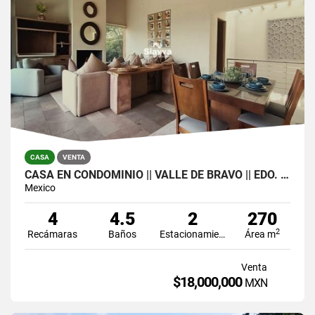
CASA
VENTA
CASA EN CONDOMINIO || VALLE DE BRAVO || EDO. DE MÉXICO
Mexico
4
4.5
2
270
2
Recámaras
Baños
Estacionamiento
Área m
Venta
$18,000,000
MXN