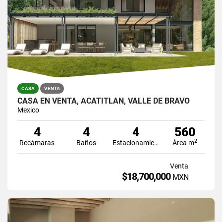
CASA
VENTA
CASA EN VENTA, ACATITLÁN, VALLE DE BRAVO
Mexico
4
4
4
560
2
Recámaras
Baños
Estacionamiento
Área m
Venta
$18,700,000
MXN