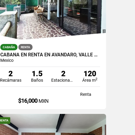
CABAÑA
RENTA
CABAÑA EN RENTA EN AVANDARO, VALLE DE BRAVO
Mexico
2
1.5
2
120
2
Recámaras
Baños
Estacionamiento
Área m
Renta
$16,000
MXN
RENTA