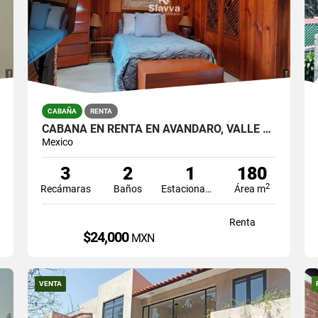
CABAÑA
RENTA
CABAÑA EN RENTA EN AVÁNDARO, VALLE DE BRAVO
Mexico
3
2
1
180
2
Recámaras
Baños
Estacionamiento
Área m
Renta
$24,000
MXN
VENTA