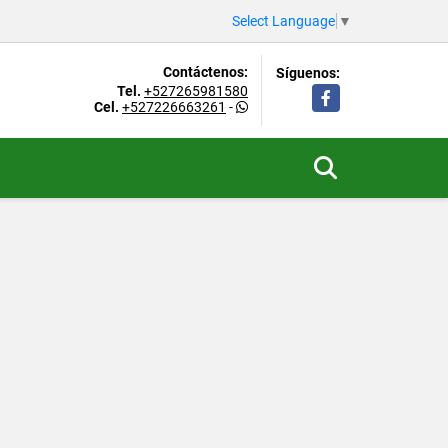
Select Language
▼
Contáctenos:
Síguenos:
Tel.
+527265981580
Facebook
Cel.
+527226663261
-