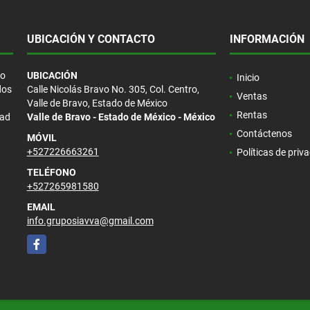
UBICACIÓN Y CONTACTO
INFORMACIÓN
/o
UBICACIÓN
Inicio
dos
Calle Nicolás Bravo No. 305, Col. Centro,
Ventas
Valle de Bravo, Estado de México
Rentas
dad
Valle de Bravo - Estado de México - México
Contáctenos
MÓVIL
+527226663261
Políticas de priv
TELÉFONO
+527265981580
EMAIL
info.gruposiavva@gmail.com
Facebook