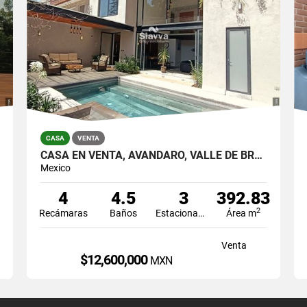
CASA
VENTA
CASA EN VENTA, AVÁNDARO, VALLE DE BRAVO
Mexico
4
4.5
3
392.83
2
Recámaras
Baños
Estacionamiento
Área m
Venta
$12,600,000
MXN