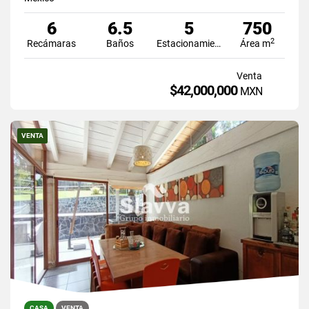
6
6.5
5
750
2
Recámaras
Baños
Estacionamiento
Área m
Venta
$42,000,000
MXN
VENTA
CASA
VENTA