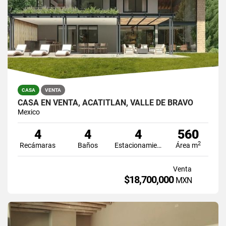
CASA
VENTA
CASA EN VENTA, ACATITLÁN, VALLE DE BRAVO
Mexico
4
4
4
560
2
Recámaras
Baños
Estacionamiento
Área m
Venta
$18,700,000
MXN