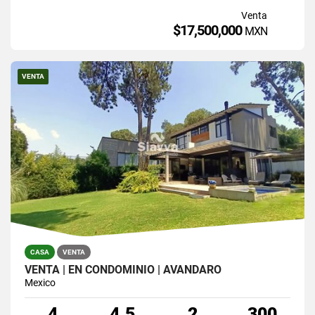
Venta
$17,500,000
MXN
VENTA
CASA
VENTA
VENTA | EN CONDOMINIO | AVÁNDARO
Mexico
4
4.5
2
300