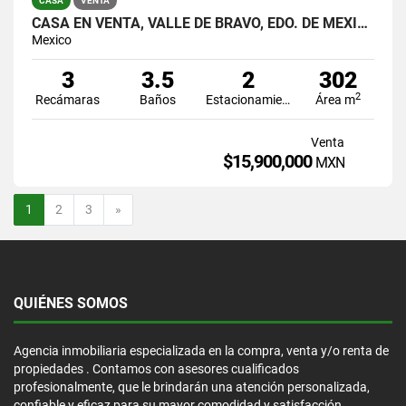
CASA
VENTA
CASA EN VENTA, VALLE DE BRAVO, EDO. DE MÉXICO
Mexico
3
3.5
2
302
2
Recámaras
Baños
Estacionamiento
Área m
Venta
$15,900,000
MXN
Siguiente
1
2
3
»
QUIÉNES SOMOS
Agencia inmobiliaria especializada en la compra, venta y/o renta de
propiedades . Contamos con asesores cualificados
profesionalmente, que le brindarán una atención personalizada,
confiable y eficaz para su mayor comodidad y satisfacción.