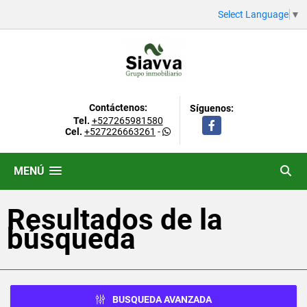
Select Language
▼
Contáctenos:
Síguenos:
Tel.
+527265981580
Facebook
Cel.
+527226663261
-
MENÚ
Resultados de la
búsqueda
BUSQUEDA AVANZADA