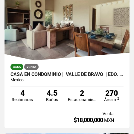
CASA
VENTA
CASA EN CONDOMINIO || VALLE DE BRAVO || EDO. DE MÉXICO
Mexico
4
4.5
2
270
2
Recámaras
Baños
Estacionamiento
Área m
Venta
$18,000,000
MXN